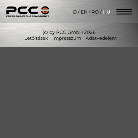
D
/
EN
/
RO
/
HU
(c) by PCC GmbH 2026
Letöltések
Impresszum
Adatvédelem