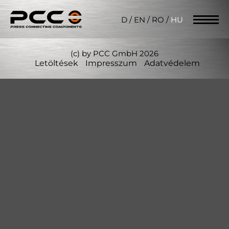
D
/
EN
/
RO
/
HU
(c) by PCC GmbH 2026
Letöltések
Impresszum
Adatvédelem